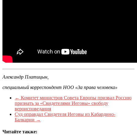
Александр Платицын,
специальный корреспондент НОО «За права человека»
←
Комитет министров Совета Европы призвал Россию
признать за «Свидетелями Иеговы» свободу
вероисповедания
Суд оправдал Свидетеля Иеговы из Кабардино-
Балкарии
→
Читайте также: