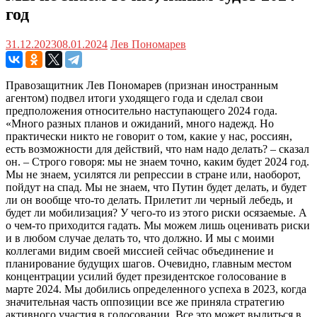
год
31.12.2023
08.01.2024
Лев Пономарев
Правозащитник Лев Пономарев (признан иностранным
агентом) подвел итоги уходящего года и сделал свои
предположения относительно наступающего 2024 года.
«Много разных планов и ожиданий, много надежд. Но
практически никто не говорит о том, какие у нас, россиян,
есть возможности для действий, что нам надо делать? – сказал
он. – Строго говоря: мы не знаем точно, каким будет 2024 год.
Мы не знаем, усилятся ли репрессии в стране или, наоборот,
пойдут на спад. Мы не знаем, что Путин будет делать, и будет
ли он вообще что-то делать. Прилетит ли черный лебедь, и
будет ли мобилизация? У чего-то из этого риски осязаемые. А
о чем-то приходится гадать. Мы можем лишь оценивать риски
и в любом случае делать то, что должно. И мы с моими
коллегами видим своей миссией сейчас объединение и
планирование будущих шагов. Очевидно, главным местом
концентрации усилий будет президентское голосование в
марте 2024. Мы добились определенного успеха в 2023, когда
значительная часть оппозиции все же приняла стратегию
активного участия в голосовании. Все это может вылиться в