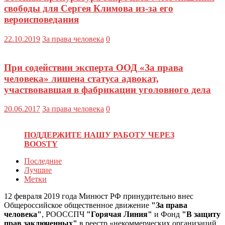
свободы для Сергея Климова из-за его
вероисповедания
22.10.2019
За права человека
0
При содействии эксперта ООД «За права
человека» лишена статуса адвокат,
участвовавшая в фабрикации уголовного дела
20.06.2017
За права человека
0
ПОДДЕРЖИТЕ НАШУ РАБОТУ ЧЕРЕЗ
BOOSTY
Последние
Лучшие
Метки
12 февраля 2019 года Минюст РФ принудительно внес
Общероссийское общественное движение
"За права
человека"
, РООССПЧ
"Горячая Линия"
и Фонд
"В защиту
прав заключенных"
в реестр «некоммерческих организаций,