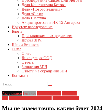
Преследование Свидетелей Иеговы
Дело Константина Котова
Дело «Нового величия»
Дело «Сети»
Дело Шестуна
Акция протеста в ИК-15 Ангарска
Иркутск: расследование
Блоги
Призывникам и их родителям
Друзья ЗПЧ
Школа Безниско
О нас
О нас
Ликвидация ООД
Отчеты
Заявления ЗПЧ
Ответы на обращения ЗПЧ
Контакты
Актуальное
Главное
Главные темы
Новости
дня
Политические репрессии
Права человека
Мы не знаем точно, каким будет 2024