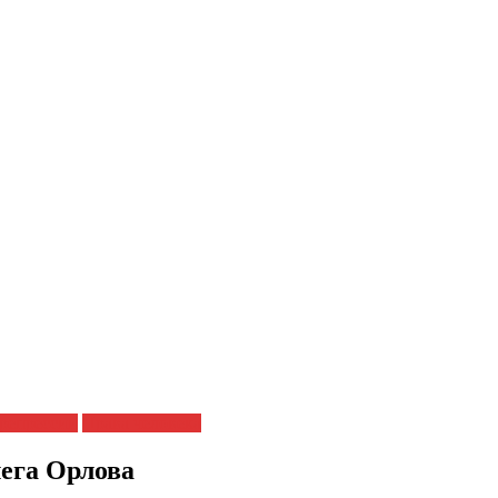
репрессии
Права человека
лега Орлова