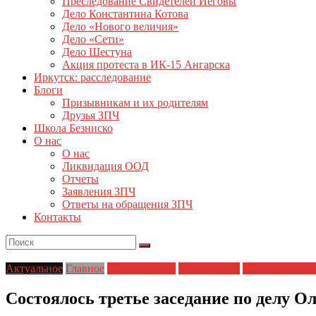
Преследование Свидетелей Иеговы
Дело Константина Котова
Дело «Нового величия»
Дело «Сети»
Дело Шестуна
Акция протеста в ИК-15 Ангарска
Иркутск: расследование
Блоги
Призывникам и их родителям
Друзья ЗПЧ
Школа Безниско
О нас
О нас
Ликвидация ООД
Отчеты
Заявления ЗПЧ
Ответы на обращения ЗПЧ
Контакты
Актуальное
Главное
Главные темы
Новости дня
Политические 
Состоялось третье заседание по делу О