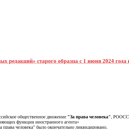
х редакций» старого образца с 1 июня 2024 года
ссийское общественное движение
"За права человека"
, РООС
лняющих функции иностранного агента»
а права человека" было окончательно ликвидировано.