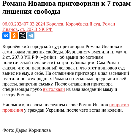
Романа Иванова приговорили к 7 годам
лишения свободы
06.03.2024
07.03.2024
Королев
,
Королёвский суд
,
Роман
Иванов
,
ст. 207.3 УК РФ
Королёвский городской суд приговорил Романа Иванова к
семи годам лишения свободы. Журналисту вменили п. «д» ч.
2 ст. 207.3 УК РФ («фейки» об армии по мотивам
политической ненависти) за три публикации. Сам Роман
сказал, что он невиновный человек и что этот приговор суд
вынес не ему, а себе. На оглашение приговора в зал заседаний
пустили не всех родных Романа и несколько представителей
прессы, запретив съемку. После оглашения приговора
спецназовцы грубо
вытолкали
из зала заседаний маму и
сестру Романа.
Напомним, в своем последнем слове Роман Иванов
попросил
прощения
у граждан Украины, после чего встал на колени.
Фото: Дарья Корнилова