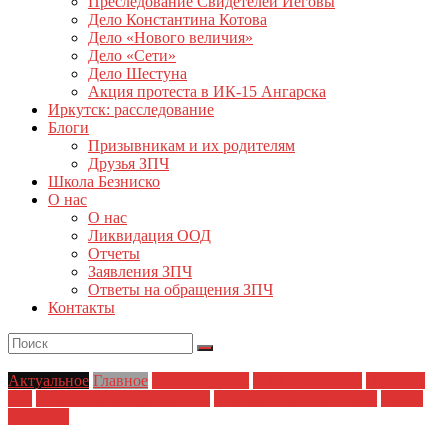
Преследование Свидетелей Иеговы
Дело Константина Котова
Дело «Нового величия»
Дело «Сети»
Дело Шестуна
Акция протеста в ИК-15 Ангарска
Иркутск: расследование
Блоги
Призывникам и их родителям
Друзья ЗПЧ
Школа Безниско
О нас
О нас
Ликвидация ООД
Отчеты
Заявления ЗПЧ
Ответы на обращения ЗПЧ
Контакты
Актуальное
Главное
Главные темы
ЗПЧ в регионах
Новости
дня
Политические репрессии
Полицейский произвол
Права
человека