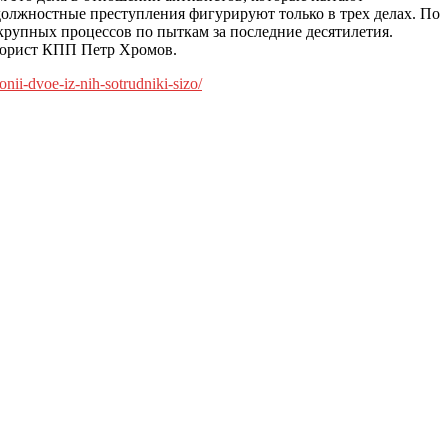
должностные преступления фигурируют только в трех делах. По
крупных процессов по пыткам за последние десятилетия.
л юрист КПП Петр Хромов.
nii-dvoe-iz-nih-sotrudniki-sizo/