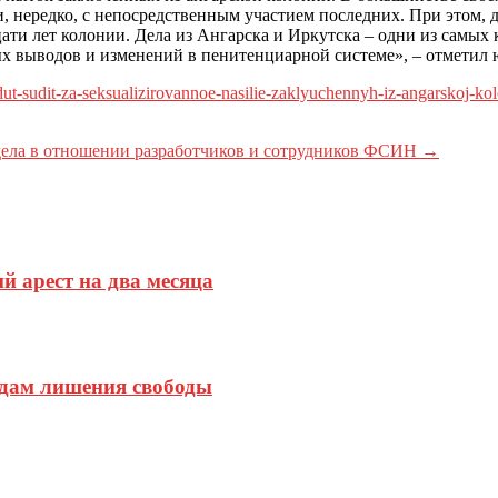
, нередко, с непосредственным участием последних. При этом, 
ти лет колонии. Дела из Ангарска и Иркутска – одни из самых 
ных выводов и изменений в пенитенциарной системе», – отмети
ut-sudit-za-seksualizirovannoe-nasilie-zaklyuchennyh-iz-angarskoj-kolo
 дела в отношении разработчиков и сотрудников ФСИН
→
 арест на два месяца
одам лишения свободы