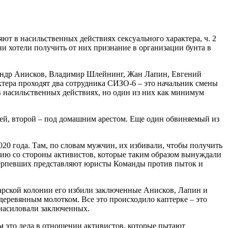
т в насильственных действиях сексуального характера, ч. 2
и хотели получить от них признание в организации бунта в
сандр Анисков, Владимир Шлейнинг, Жан Лапин, Евгений
тера проходят два сотрудника СИЗО-6 – это начальник смены
в насильственных действиях, но один из них как минимум
жей, второй – под домашним арестом. Еще один обвиняемый из
20 года. Там, по словам мужчин, их избивали, чтобы получить
лию со стороны активистов, которые таким образом вынуждали
потерпевших представляют юристы Команды против пыток и
нгарской колонии его избили заключенные Анисков, Лапин и
еревянным молотком. Все это происходило каптерке – это
 насиловали заключенных.
м это дела в отношении активистов, которые пытают