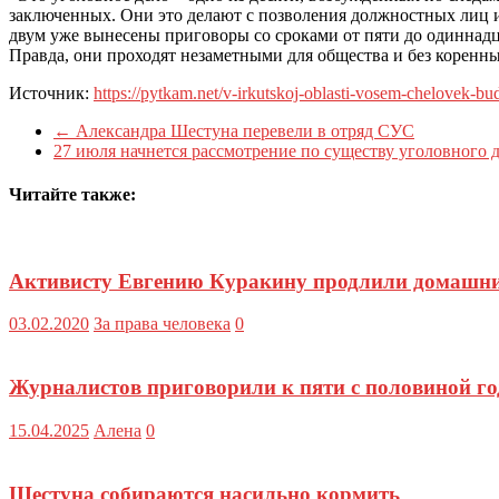
заключенных. Они это делают с позволения должностных лиц и
двум уже вынесены приговоры со сроками от пяти до одиннадца
Правда, они проходят незаметными для общества и без корен
Источник:
https://pytkam.net/v-irkutskoj-oblasti-vosem-chelovek-bud
←
Александра Шестуна перевели в отряд СУС
27 июля начнется рассмотрение по существу уголовного
Читайте также:
Активисту Евгению Куракину продлили домашний
03.02.2020
За права человека
0
Журналистов приговорили к пяти с половиной г
15.04.2025
Алена
0
Шестуна собираются насильно кормить