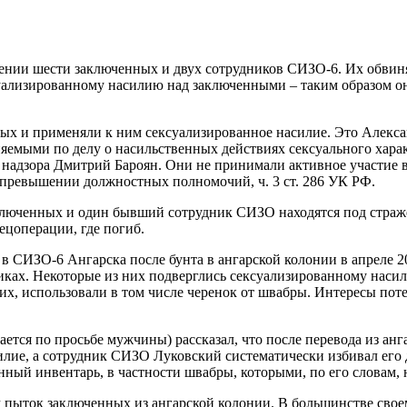
ении шести заключенных и двух сотрудников СИЗО-6. Их обвиняю
суализированному насилию над заключенными – таким образом он
нных и применяли к ним сексуализированное насилие. Это Алек
емыми по делу о насильственных действиях сексуального харак
 надзора Дмитрий Бароян. Они не принимали активное участие 
 превышении должностных полномочий, ч. 3 ст. 286 УК РФ.
заключенных и один бывший сотрудник СИЗО находятся под стра
ецоперации, где погиб.
 СИЗО-6 Ангарска после бунта в ангарской колонии в апреле 20
иках. Некоторые из них подверглись сексуализированному наси
вших, использовали в том числе черенок от швабры. Интересы 
ается по просьбе мужчины) рассказал, что после перевода из а
ие, а сотрудник СИЗО Луковский систематически избивал его д
нный инвентарь, в частности швабры, которыми, по его словам,
м пыток заключенных из ангарской колонии. В большинстве свое