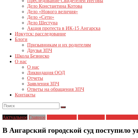
Преследование Свидетелей Иеговы
Дело Константина Котова
Дело «Нового величия»
Дело «Сети»
Дело Шестуна
Акция протеста в ИК-15 Ангарска
Иркутск: расследование
Блоги
Призывникам и их родителям
Друзья ЗПЧ
Школа Безниско
О нас
О нас
Ликвидация ООД
Отчеты
Заявления ЗПЧ
Ответы на обращения ЗПЧ
Контакты
Актуальное
Главное
Главные темы
Новости дня
Политические 
В Ангарский городской суд поступило у