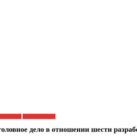
репрессии
Права человека
головное дело в отношении шести разра