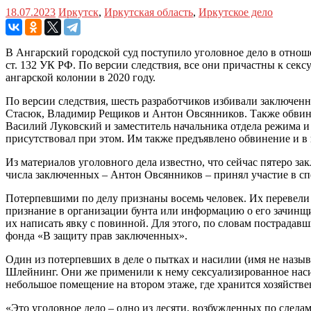
18.07.2023
Иркутск
,
Иркутская область
,
Иркутское дело
В Ангарский городской суд поступило уголовное дело в отнош
ст. 132 УК РФ. По версии следствия, все они причастны к сек
ангарской колонии в 2020 году.
По версии следствия, шесть разработчиков избивали заключе
Стасюк, Владимир Рещиков и Антон Овсянников. Также обвиня
Василий Луковский и заместитель начальника отдела режима и
присутствовал при этом. Им также предъявлено обвинение и в
Из материалов уголовного дела известно, что сейчас пятеро 
числа заключенных – Антон Овсянников – принял участие в сп
Потерпевшими по делу признаны восемь человек. Их перевели в
признание в организации бунта или информацию о его зачинщ
их написать явку с повинной. Для этого, по словам пострада
фонда «В защиту прав заключенных».
Один из потерпевших в деле о пытках и насилии (имя не назыв
Шлейнинг. Они же применили к нему сексуализированное насил
небольшое помещение на втором этаже, где хранится хозяйстве
«Это уголовное дело – одно из десяти, возбужденных по следа