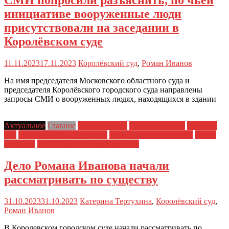
СМИ попросили разъяснить, по чьей
инициативе вооруженные люди
присутствовали на заседании в
Королёвском суде
11.11.2023
17.11.2023
Королёвский суд
,
Роман Иванов
На имя председателя Московского областного суда и
председателя Королёвского городского суда направлены
запросы СМИ о вооруженных людях, находящихся в здании
Актуальное
Главное
Главные темы
ЗПЧ в регионах
Новости
дня
Политические репрессии
Полицейский произвол
Права
человека
Преследования журналистов
Дело Романа Иванова начали
рассматривать по существу
31.10.2023
31.10.2023
Катерина Тертухина
,
Королёвский суд
,
Роман Иванов
В Королевском городском суде начали рассматривать по