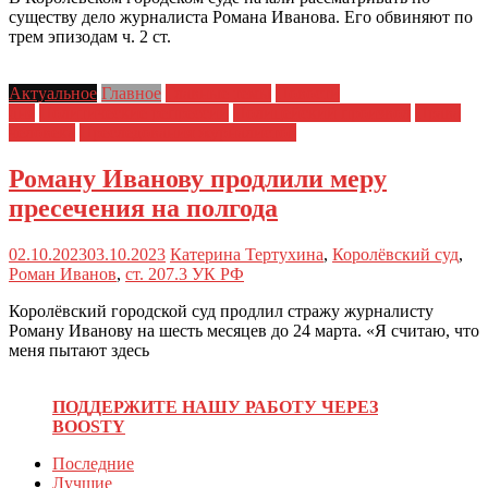
существу дело журналиста Романа Иванова. Его обвиняют по
трем эпизодам ч. 2 ст.
Актуальное
Главное
Главные темы
Новости
дня
Политические репрессии
Полицейский произвол
Права
человека
Преследования журналистов
Роману Иванову продлили меру
пресечения на полгода
02.10.2023
03.10.2023
Катерина Тертухина
,
Королёвский суд
,
Роман Иванов
,
ст. 207.3 УК РФ
Королёвский городской суд продлил стражу журналисту
Роману Иванову на шесть месяцев до 24 марта. «Я считаю, что
меня пытают здесь
ПОДДЕРЖИТЕ НАШУ РАБОТУ ЧЕРЕЗ
BOOSTY
Последние
Лучшие