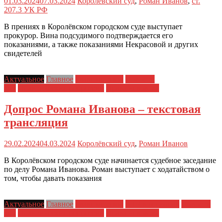
01.03.2024
07.03.2024
Королёвский суд
,
Роман Иванов
,
ст.
207.3 УК РФ
В прениях в Королёвском городском суде выступает
прокурор. Вина подсудимого подтверждается его
показаниями, а также показаниями Некрасовой и других
свидетелей
Актуальное
Главное
Главные темы
Новости
дня
Политические репрессии
Права человека
Допрос Романа Иванова – текстовая
трансляция
29.02.2024
04.03.2024
Королёвский суд
,
Роман Иванов
В Королёвском городском суде начинается судебное заседание
по делу Романа Иванова. Роман выступает с ходатайством о
том, чтобы давать показания
Актуальное
Главное
Главные темы
ЗПЧ в регионах
Новости
дня
Политические репрессии
Права человека