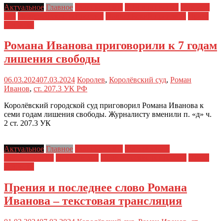
Актуальное
Главное
Главные темы
ЗПЧ в регионах
Новости
дня
Политические репрессии
Полицейский произвол
Права
человека
Романа Иванова приговорили к 7 годам
лишения свободы
06.03.2024
07.03.2024
Королев
,
Королёвский суд
,
Роман
Иванов
,
ст. 207.3 УК РФ
Королёвский городской суд приговорил Романа Иванова к
семи годам лишения свободы. Журналисту вменили п. «д» ч.
2 ст. 207.3 УК
Актуальное
Главное
Главные темы
Материалы и
Расследования
Новости дня
Политические репрессии
Права
человека
Прения и последнее слово Романа
Иванова – текстовая трансляция