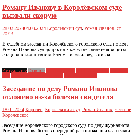
Роману Иванову в Королёвском суде
вызвали скорую
28.02.2024
04.03.2024
Королёвский суд
,
Роман Иванов
,
ст.
207.3
В судебном заседании Королёвского городского суда по делу
Романа Иванова суд допросил в качестве свидетеля защиты
специалиста-лингвиста Елену Новожилову, которая
Актуальное
Главное
Главные темы
ЗПЧ в регионах
Новости
дня
Политические репрессии
Права человека
Заседание по делу Романа Иванова
отложено из-за болезни свидетеля
18.01.2024
Королев
,
Королёвский суд
,
Роман Иванов
,
Честное
Королевское
Заседание Королёвского городского суда по делу журналиста
Романа Иванова было в очередной раз отложено из-за неявки