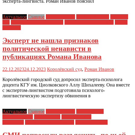
эксперта-лингвиста. Роман Иванов пояснил
Актуальное
Главное
Главные темы
ЗПЧ в регионах
Новости
дня
Политические репрессии
Полицейский произвол
Права
человека
Эксперт не нашла признаков
политической ненависти в
публикациях Романа Иванова
22.12.2023
24.12.2023
Королёвский суд
,
Роман Иванов
Королёвский городской суд допросил эксперта-психолога
доцента КГУ им. Циолковского Аллу Шихалееву. Она вместе
с экспертом-лингвистом подготовила психолого-
лингвистическую экспертизу обвинения в
Актуальное
Главное
Главные темы
Материалы и
Расследования
Новости дня
Политические
репрессии
Полицейский произвол
Права человека