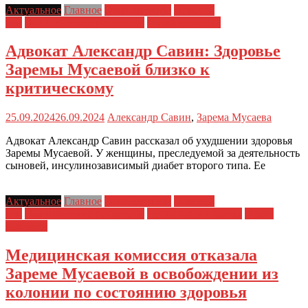
Актуальное
Главное
Главные темы
Новости
дня
Политические репрессии
Права человека
Адвокат Александр Савин: Здоровье
Заремы Мусаевой близко к
критическому
25.09.2024
26.09.2024
Александр Савин
,
Зарема Мусаева
Адвокат Александр Савин рассказал об ухудшении здоровья
Заремы Мусаевой. У женщины, преследуемой за деятельность
сыновей, инсулинозависимый диабет второго типа. Ее
Актуальное
Главное
Главные темы
Новости
дня
Политические репрессии
Права заключенных
Права
человека
Медицинская комиссия отказала
Зареме Мусаевой в освобождении из
колонии по состоянию здоровья